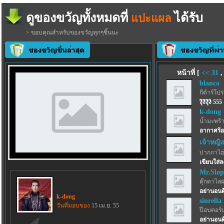
ดูของขวัญทั้งหมดที่
ได้รับ
แปะแผล
> ขอบคุณสำหรับของขวัญทุกๆชิ้นนะ
หน้าที่ [
<<
31
blanco
กีต้าร์โปร
งุิงิงุิงิ 555
k-dong
น้ำมะพร้
อากาศร้อ
เจ้าหญิง
ปากกาไฮไล
เขียนใส่
Mr.Slo
ตุ๊กตาไล่
อย่านอนด
k-dong
sinrella
วันที่มอบของ
15 เม.ย. 55
ป๊อบคอร์
อย่านอน