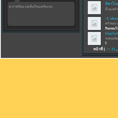
มิซาโก
อากาศร้อน แต่เย็นใจนะครับแปะ
น้ำมะพร้
~L'obsc
ครัวซอง 
กินเจอะไ
IAmSo
รถสปอร์ตว
(:
หน้าที่ [
<<
31