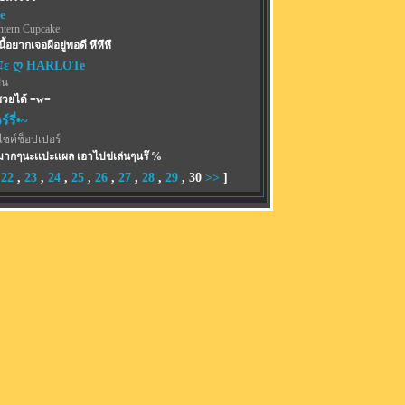
e
ntern Cupcake
ี้อยากเจอผีอยู่พอดี หึหึหึ
¢ε ღ HARLOTe
ฝน
ซวยได้ =w=
์รี่•~
ไซค์ช็อปเปอร์
ากๆนะเเปะเเผล เอาไปข่เล่นๆนร๊ %
,
22
,
23
,
24
,
25
,
26
,
27
,
28
,
29
,
30
>>
]