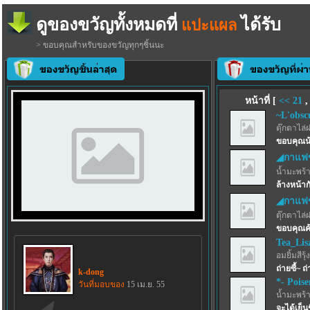
ดูของขวัญทั้งหมดที่
ได้รับ
แปะแผล
> ขอบคุณสำหรับของขวัญทุกๆชิ้นนะ
หน้าที่ [
<<
21
~L'obsc
ตุ๊กตาไล่
ขอบคุณน้
◢กาแฟ
น้ำมะพร้
ล้างหน้า
◢กาแฟ
ตุ๊กตาไล่
ขอบคุณค้
Tea_Lis
อมยิ้มสีรุ้ง
ถ่ายซี้~ ถ
k-dong
*- Pois
วันที่มอบของ
15 เม.ย. 55
น้ำมะพร้
จะได้เย็น