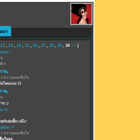
,
22
,
23
,
24
,
25
,
26
,
27
,
28
,
29
,
30
>>
]
urite~
ฝน
า >
ขม◣
าว หวานหอมชื่นใจ
กันไหมแปะ 55
ขม◣
ฝน
าบ ;)
ze ☆
่ายกับอมยิ้ม=)ม๊ะ?
enRen -*
าว หวานหอมชื่นใจ
ชื่นใจจจ