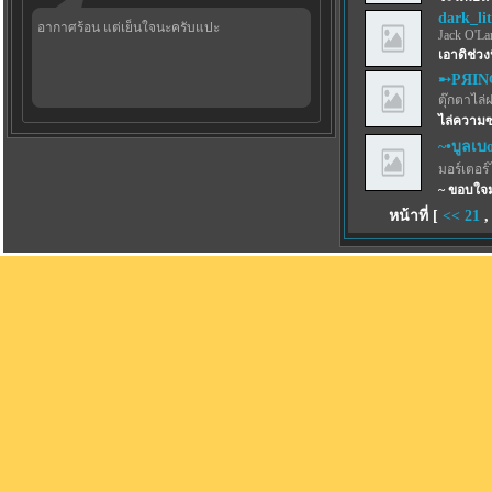
dark_lit
อากาศร้อน แต่เย็นใจนะครับแปะ
Jack O'La
เอาดิช่วงน
➸PЯIN
ตุ๊กตาไล่
ไล่ความ
~•บูลเบoร
มอร์เตอร์
~ ขอบใจม
หน้าที่ [
<<
21