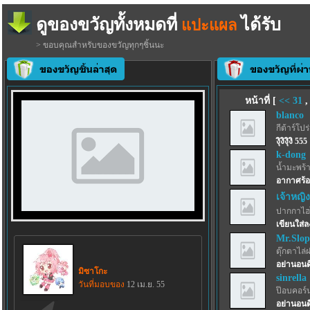
ดูของขวัญทั้งหมดที่
ได้รับ
แปะแผล
> ขอบคุณสำหรับของขวัญทุกๆชิ้นนะ
หน้าที่ [
<<
31
blanco
กีต้าร์โปร
งุิงิงุิงิ 555
k-dong
น้ำมะพร้
อากาศร้อ
เจ้าหญิง
ปากกาไฮไล
เขียนใส่
Mr.Slo
ตุ๊กตาไล่
อย่านอนด
มิซาโกะ
sinrella
วันที่มอบของ
12 เม.ย. 55
ป๊อบคอร์
อย่านอน