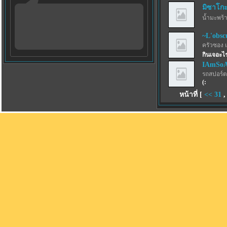
มิซาโก
น้ำมะพร้
~L'obsc
ครัวซอง 
กินเจอะไ
IAmSo
รถสปอร์ตว
(:
หน้าที่ [
<<
31