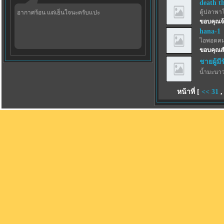
death t
ตู้ปลาพา
อากาศร้อน แต่เย็นใจนะครับแปะ
ขอบคุณจ้
hana-1
ไอพอดคม
ขอบคุณส
ชายผู้มี
น้ำมะนาว
หน้าที่ [
<<
31