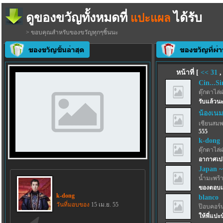
ดูของขวัญทั้งหมดที่
ได้รับ
แปะแผล
> ขอบคุณสำหรับของขวัญทุกๆชิ้นนะ
หน้าที่ [
<<
31
Cin...Si
ตุ๊กตาไล่
รับแล้วนะ
น้องเนม
เซียนสม
555
k-dong
ตุ๊กตาไล่
อากาศเปล
Japan ~
น้ำมะพร้
ของตอบแ
k-dong
blanco
วันที่มอบของ
15 เม.ย. 55
ป๊อบคอร์
ให้พี่แปะ