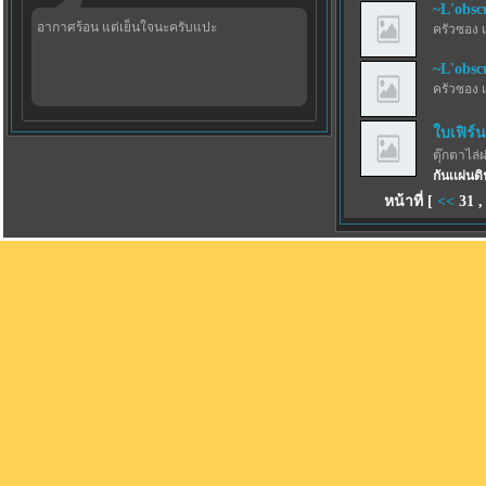
~L'obsc
อากาศร้อน แต่เย็นใจนะครับแปะ
ครัวซอง 
~L'obsc
ครัวซอง 
ใบเฟิร์น
ตุ๊กตาไล่
กันเเผ่น
หน้าที่ [
<<
31