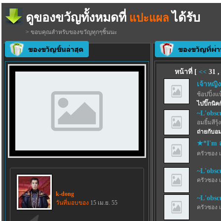
ดูของขวัญทั้งหมดที่
ได้รับ
แปะแผล
> ขอบคุณสำหรับของขวัญทุกๆชิ้นนะ
หน้าที่ [
<<
31
เจ้าหญิง
ช้อปปิ้งแ
ไปปิ๊กนิค
~L'obsc
อมยิ้มสีรุ้ง
ถ่ายกับอม
★*I'm 
ครัวซอง 
~L'obsc
ครัวซอง 
k-dong
~L'obsc
วันที่มอบของ
15 เม.ย. 55
ครัวซอง 