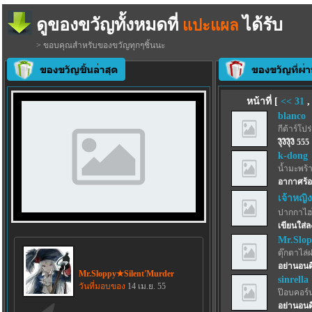
ดูของขวัญทั้งหมดที่
ได้รับ
แปะแผล
> ขอบคุณสำหรับของขวัญทุกๆชิ้นนะ
หน้าที่ [
<<
31
blanco
กีต้าร์โปร
งุิงิงุิงิ 555
k-dong
น้ำมะพร้
อากาศร้อ
เจ้าหญิง
ปากกาไฮไล
เขียนใส่
Mr.Slo
ตุ๊กตาไล่
อย่านอนด
Mr.Sloppy★Silent'Murder
sinrella
วันที่มอบของ
14 เม.ย. 55
ป๊อบคอร์
อย่านอน