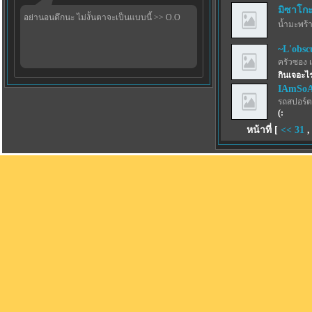
มิซาโก
อย่านอนดึกนะ ไม่งั้นตาจะเป็นแบบนี้ >> O.O
น้ำมะพร้
~L'obsc
ครัวซอง 
กินเจอะไ
IAmSo
รถสปอร์ตว
(:
หน้าที่ [
<<
31