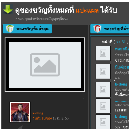
ดูของขวัญทั้งหมดที่
ได้รับ
แปะแผล
> ขอบคุณสำหรับของขวัญทุกๆชิ้นนะ
หน้าที่ [
<<
31
พลอยนิล
ข้าวห่อไข
ข้าวมาส่ง
มีแค่เ
มือถือสุด
ู^ ^
k-dong
ป๊อบคอร์
ชิ้นนี้เห
............
color came
123 แช!
k-dong
k-dong
วันที่มอบของ
15 เม.ย. 55
ขนมใส่ไส
555+ ขอ