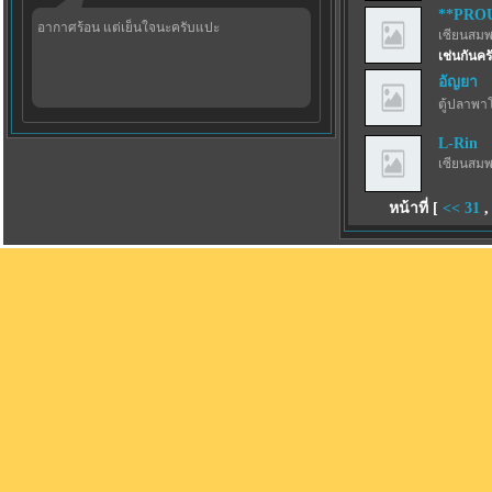
**PRO
อากาศร้อน แต่เย็นใจนะครับแปะ
เซียนสม
เช่นกันครั
อัญยา
ตู้ปลาพา
L-Rin
เซียนสม
หน้าที่ [
<<
31