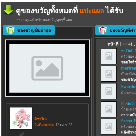
ดูของขวัญทั้งหมดที่
ได้รับ
แปะแผล
> ขอบคุณสำหรับของขวัญทุกๆชิ้นนะ
หน้าที่ [
<<
41
➸ Doll 
ครัวซอง 
ขอบใจจ้าา
marira
ตุ๊กตาไล่
ของขวัญ
Swordma
ค็อกเทลแ
E-SinG
น้ำมะพร้
อากาศมั
มิซาโกะ
Secret 
วันที่มอบของ
12 เม.ย. 55
ครัวซอง 
แต้งกิ้วห