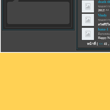
death t
ขนมหวาน
2012! ^^
Vindy
ขนมหวาน
สวัสดีปีใ
hana-1
ค็อกเทลแ
Happy Ne
หน้าที่ [
<<
41