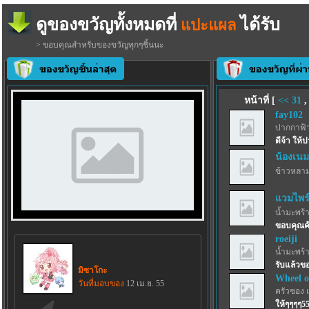
ดูของขวัญทั้งหมดที่
ได้รับ
แปะแผล
> ขอบคุณสำหรับของขวัญทุกๆชิ้นนะ
หน้าที่ [
<<
31
fay102
ปากกาฟ้
ดีจ้า ให้
น้องเนม
ข้าวหลา
แวมไพร์เ
น้ำมะพร้
ขอบคุณค
roeiji
น้ำมะพร้
รับแล้วขอ
มิซาโกะ
Wheel o
วันที่มอบของ
12 เม.ย. 55
ครัวซอง 
ให้ๆๆๆๆ5