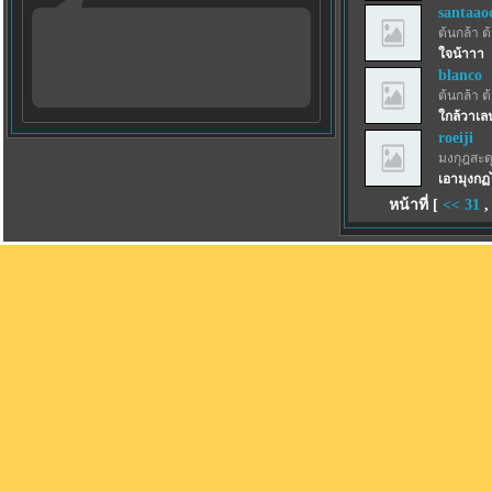
santaao
ต้นกล้า ต
ใจน้าาา
blanco
ต้นกล้า ต
ใกล้วาเล
roeiji
มงกุฎสะด
เอามุงกฏ
หน้าที่ [
<<
31