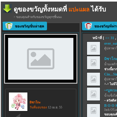
ดูของขวัญทั้งหมดที่
ได้รับ
แปะแผล
> ขอบคุณสำหรับของขวัญทุกๆชิ้นนะ
หน้าที่ [
<<
31
over_oa
ตู้ปลาพา
มิซาโก
น้ำมะพร้
ช่วงนี้อ
Cin...Si
ตู้ปลาพา
^-^ ไม่มี
~•บูลเบoร
น้ำแข็งไสฟ
~ สวัสดี
มิซาโกะ
B O O 
วันที่มอบของ
12 เม.ย. 55
Jack O'La
ขอบคุณค้า