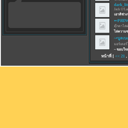
dark_lit
Jack O'La
เอาดิช่วงน
➸PЯIN
ตุ๊กตาไล่
ไล่ความ
~•บูลเบoร
มอร์เตอร์
~ ขอบใจม
หน้าที่ [
<<
21