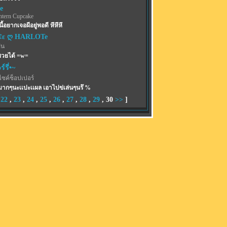
e
ntern Cupcake
ี้อยากเจอผีอยู่พอดี หึหึหึ
¢ε ღ HARLOTe
ฝน
ซวยได้ =w=
์รี่•~
ไซค์ช็อปเปอร์
ากๆนะเเปะเเผล เอาไปข่เล่นๆนร๊ %
,
22
,
23
,
24
,
25
,
26
,
27
,
28
,
29
,
30
>>
]