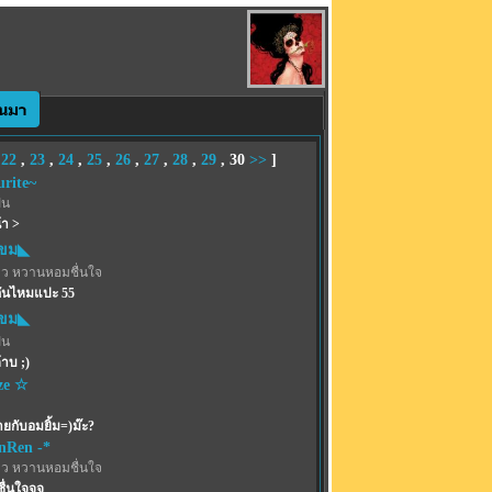
,
22
,
23
,
24
,
25
,
26
,
27
,
28
,
29
,
30
>>
]
urite~
ฝน
า >
ขม◣
าว หวานหอมชื่นใจ
กันไหมแปะ 55
ขม◣
ฝน
าบ ;)
ze ☆
่ายกับอมยิ้ม=)ม๊ะ?
enRen -*
าว หวานหอมชื่นใจ
ชื่นใจจจ