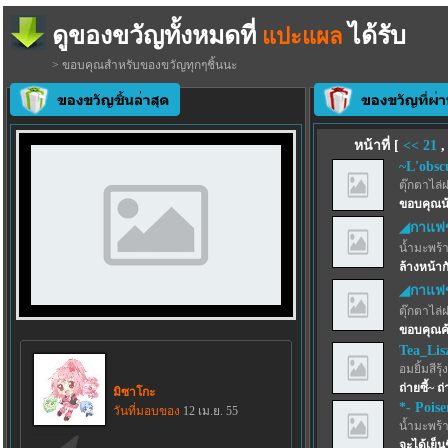
ดูของขวัญทั้งหมดที่
ได้รับ
แปะแผล
> ขอบคุณสำหรับของขวัญทุกๆชิ้นนะ
หน้าที่ [
<<
21
~L'obsc
ตุ๊กตาไล่
ขอบคุณน้
◢กาแฟ
น้ำมะพร้
ล้างหน้า
◢กาแฟ
ตุ๊กตาไล่
ขอบคุณค้
Tea_Lis
อมยิ้มสีรุ้ง
ถ่ายซี้~ ถ
มิซาโกะ
*- Pois
วันที่มอบของ
12 เม.ย. 55
น้ำมะพร้
จะได้เย็น