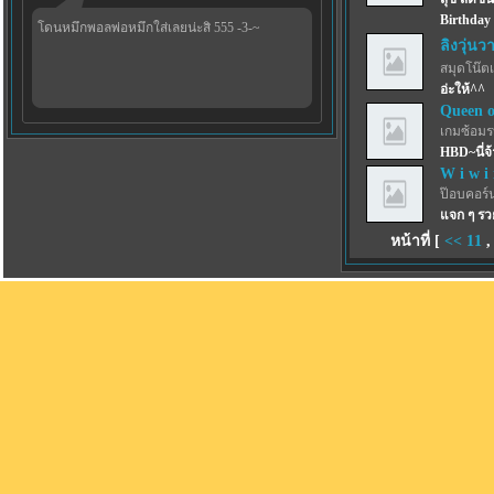
Birthday 
โดนหมึกพอลพ่อหมึกใส่เลยน่ะสิ 555 -3-~
ลิงวุ่นว
สมุดโน๊ตเ
อ่ะให้^^
Queen o
เกมซ้อม
HBD~นี่จ
W i w i 
ป๊อบคอร์
แจก ๆ รว
หน้าที่ [
<<
11