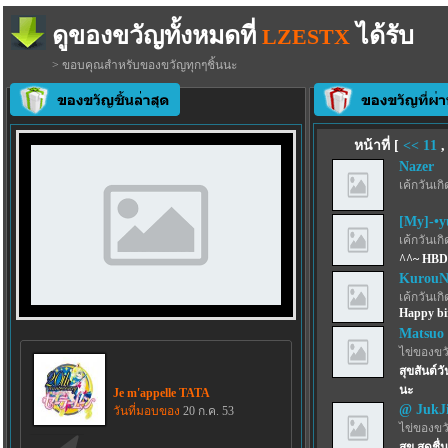
ดูของขวัญทั้งหมดที่
ได้รับ
LZESTX
> ขอบคุณสำหรับของขวัญทุกๆชิ้นนะ
หน้าที่ [
<<
11
Nazer
เค้กวันเกิด
[My]-•y
เค้กวันเกิด
^^~ HBD
KurouN
เค้กวันเกิด
Happy bi
Matsuo
ไข่ของขว
สุขสันต์ว
นะ
Je m'appelle TATA
@ JukJ
วันที่มอบของ
20 ก.ค. 53
ไข่ของขว
สุข สดชื