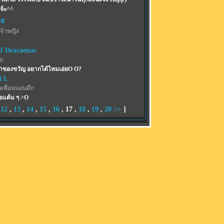
จ้ะ^^
าย
จ้าหญิง
f Dracaenas
รบ
้าของขวัญ อยากได้ไหมเอ่ยO O?
i L
นเพื่อนนอนดึก
ยแต้ม ๆ >O
,
12
,
13
,
14
,
15
,
16
,
17
,
18
,
19
,
20
>>
]