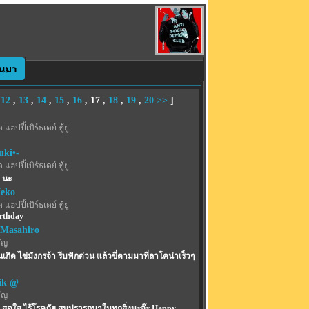
,
12
,
13
,
14
,
15
,
16
,
17
,
18
,
19
,
20
>>
]
 แฮปปี้เบิร์ธเดย์ ทู้ยู
uki•-
 แฮปปี้เบิร์ธเดย์ ทู้ยู
 นะ
eko
 แฮปปี้เบิร์ธเดย์ ทู้ยู
rthday
 Masahiro
ัญ
ันเกิด ไข่มังกรจ้า รีบฟักด่วน แล้วขี่ตามมาที่ลาโคน่าเร็วๆ
ik @
ัญ
่น สดใส ไร้โรคภัย สมปรารถนาในทุกสิ่งนะจ๊ะ Happy