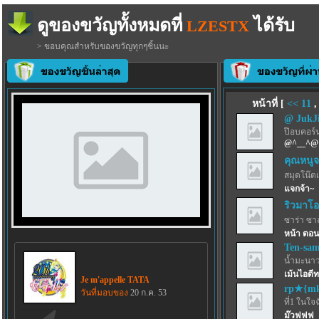
ดูของขวัญทั้งหมดที่
ได้รับ
LZESTX
> ขอบคุณสำหรับของขวัญทุกๆชิ้นนะ
หน้าที่ [
<<
11
@ JukJ
ป๊อบคอร์
@^__^@
คุณหนูจ
สมุดโน๊ตเ
แจกจ้า~
ริวมาโอ
ซาร่า ซา
หน้า ตอน 
Ten-sa
น้ำมะนาว
เม้นไอดี
Je m'appelle TATA
rp★{mk
วันที่มอบของ
20 ก.ค. 53
ที่1 ในใจ
ม๊วฟฟฟ