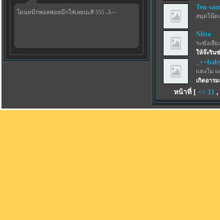
Ten-sa
โดนหมึกพอลพ่อหมึกใส่เลยน่ะสิ 555 -3-~
สมุดโน๊ตเ
Nitto
ระฆังเสีย
ให้จ๊ะริน
_++bab
แตงโม แ
เกิดอารมณ
หน้าที่ [
<<
11