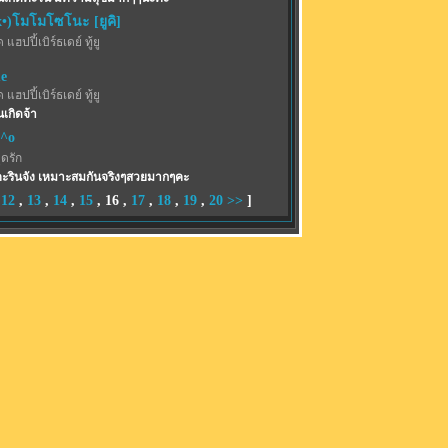
x•)โมโมโซโนะ [ยูคิ]
 แฮปปี้เบิร์ธเดย์ ทู้ยู
e
 แฮปปี้เบิร์ธเดย์ ทู้ยู
นเกิดจ้า
o^o
ุดรัก
รินจัง เหมาะสมกันจริงๆสวยมากๆคะ
,
12
,
13
,
14
,
15
,
16
,
17
,
18
,
19
,
20
>>
]