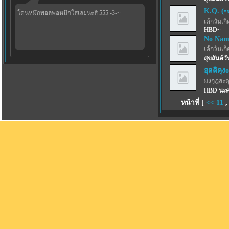
K.Q. (•
โดนหมึกพอลพ่อหมึกใส่เลยน่ะสิ 555 -3-~
เค้กวันเกิด
HBD~
No Nam
เค้กวันเกิด
สุขสันต์วั
อุลคิคุง
มงกุฎสะด
HBD นะคะ
หน้าที่ [
<<
11