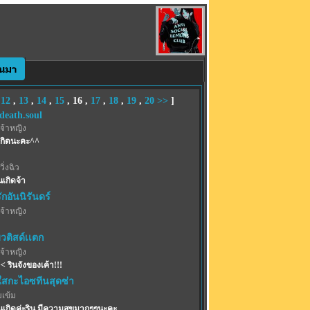
,
12
,
13
,
14
,
15
,
16
,
17
,
18
,
19
,
20
>>
]
death.soul
จ้าหญิง
นเกิดนะคะ^^
ิ่งฉิว
นเกิดจ้า
รักอันนิรันดร์
จ้าหญิง
วติสด์เเตก
จ้าหญิง
 รินจังของเค้า!!!
ใสกะไอซทีนสุดซ่า
เข้ม
วันเกิดค่ะริน มีความสุขมากๆๆนะคะ