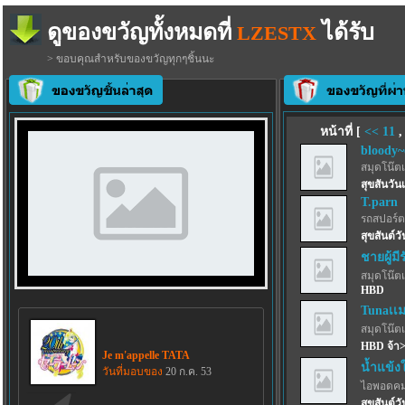
ดูของขวัญทั้งหมดที่
ได้รับ
LZESTX
> ขอบคุณสำหรับของขวัญทุกๆชิ้นนะ
หน้าที่ [
<<
11
bloody~
สมุดโน๊ตเ
สุขสันวั
T.parn
รถสปอร์ตว
สุขสันต์วั
ชายผู้มี
สมุดโน๊ตเ
HBD
Tunaเเม
สมุดโน๊ตเ
HBD จ้า><
Je m'appelle TATA
น้ำแข้ง
วันที่มอบของ
20 ก.ค. 53
ไอพอดคม
สุขสันต์