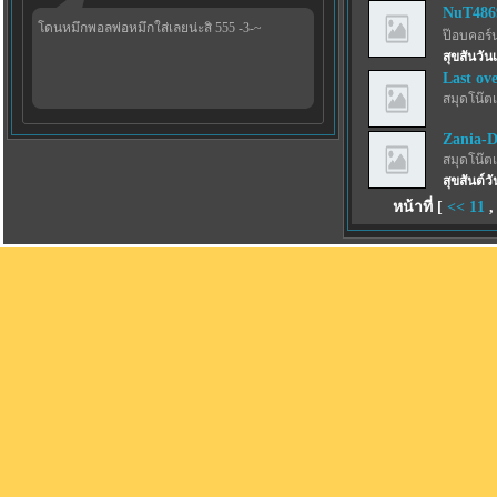
NuT486
โดนหมึกพอลพ่อหมึกใส่เลยน่ะสิ 555 -3-~
ป๊อบคอร์
สุขสันวันเ
Last ov
สมุดโน๊ตเ
Zania-
สมุดโน๊ตเ
สุขสันต์ว
หน้าที่ [
<<
11