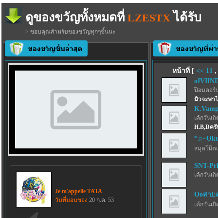
ดูของขวัญทั้งหมดที่
ได้รับ
LZESTX
> ขอบคุณสำหรับของขวัญทุกๆชิ้นนะ
หน้าที่ [
<<
11
oIVIIN
ป๊อบคอร์
มิวจะพาไ
K.Vamp
เค้กวันเกิด
H.B,Dคร
*♫~Oku
สมุดโน๊ตเ
SNT-Pri
เค้กวันเกิด
Je m'appelle TATA
OoสาEล
วันที่มอบของ
20 ก.ค. 53
เค้กวันเกิด