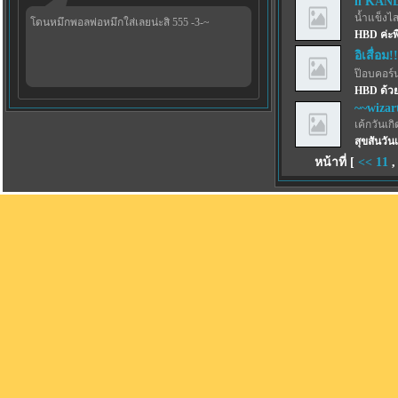
ll KAND
น้ำแข็งไสฟ
โดนหมึกพอลพ่อหมึกใส่เลยน่ะสิ 555 -3-~
HBD ค่ะพี่
อิเสื่อม!
ป๊อบคอร์
HBD ด้วย
~~wizar
เค้กวันเกิด
สุขสันวัน
หน้าที่ [
<<
11