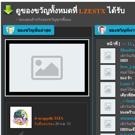
ดูของขวัญทั้งหมดที่
ได้รับ
LZESTX
> ขอบคุณสำหรับของขวัญทุกๆชิ้นนะ
หน้าที่ [
<<
11
Bloodmo
เค้กวันเกิด
HBD
love_j-
สมุดโน๊ตเ
hbd จ้า
Louis V
สมุดโน๊ตเ
เดียวพี่อั
_++bab
เค้กวันเกิด
hbdคร๊าบ
sestsuna
Je m'appelle TATA
วันที่มอบของ
20 ก.ค. 53
เค้กวันเกิด
HBDนะจ๊ะ