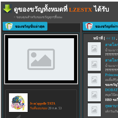
ดูของขวัญทั้งหมดที่
ได้รับ
LZESTX
> ขอบคุณสำหรับของขวัญทุกๆชิ้นนะ
หน้าที่ [
<<
11
สาดโลกผ
น้ำมะนาว
????????
สาดโลกผ
น้ำมะนาว
????????
Princess
อมยิ้มสีรุ้ง
ของขวัญใ
DOBA
สมุดโน๊ตเ
HBD ขอให
Je m'appelle TATA
กุหลาบว
วันที่มอบของ
20 ก.ค. 53
เค้กวันเกิด