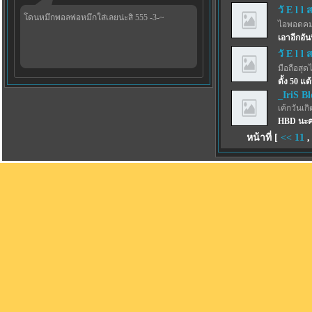
วั E l l 
โดนหมึกพอลพ่อหมึกใส่เลยน่ะสิ 555 -3-~
ไอพอดคม
เอาอีกอันน
วั E l l 
มือถือสุด
ตั้ง 50 แต
_IriS B
เค้กวันเกิด
HBD นะค
หน้าที่ [
<<
11