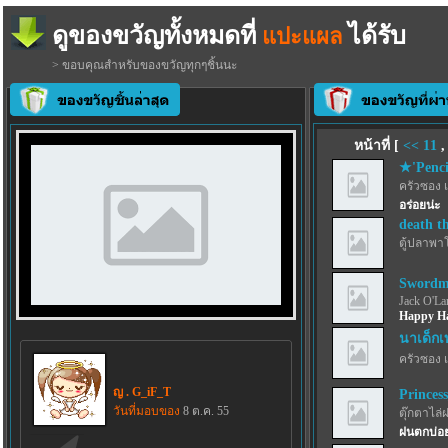
ดูของขวัญทั้งหมดที่
ได้รับ
แปะแผล
> ขอบคุณสำหรับของขวัญทุกๆชิ้นนะ
หน้าที่ [
<<
11
★'Penci
ครัวซอง 
อร่อยน่ะ
death t
ตู้ปลาพา
Swordma
Jack O'La
Happy Ha
นาเด็กเ
ครัวซอง 
ญ . G_iF_T
Princes
วันที่มอบของ
8 ต.ค. 55
ตุ๊กตาไล่
ฝนตกบ่อย