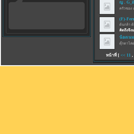
ญ . G_
ครัวซอง 
(F)-Fer
ต้นกล้า ต
คิดถึงจึ
น้องเนม
ตุ๊กตาไล่
หน้าที่ [
<<
11