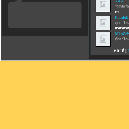
วนัน
รถสปอร์ตว
คา
Pandoll
ตุ๊กตาไล่
ลาลาลาล
MissZe
ตุ๊กตาไล่
หน้าที่ [