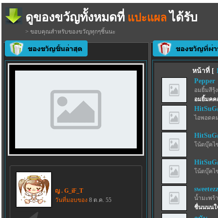
ดูของขวัญทั้งหมดที่
ได้รับ
แปะแผล
> ขอบคุณสำหรับของขวัญทุกๆชิ้นนะ
หน้าที่ [
Pepper
อมยิ้มสีรุ้ง
อมยิ้มคคล
HitSu
ไอพอดคม
HitSu
โน้ตบุ๊คไ
HitSu
โน้ตบุ๊คไ
sweetez
ญ . G_iF_T
น้ำมะพร้
วันที่มอบของ
8 ต.ค. 55
ชื่นนนนใ