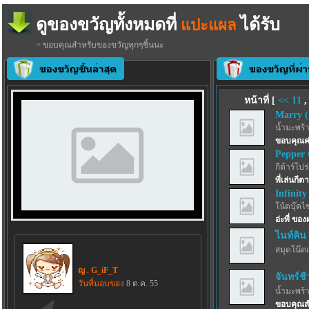
ดูของขวัญทั้งหมดที่
ได้รับ
แปะแผล
> ขอบคุณสำหรับของขวัญทุกๆชิ้นนะ
หน้าที่ [
<<
11
Marry (
น้ำมะพร้
ขอบคุณค
Pepper 
กีต้าร์โปร
พี่เล่นกี
Infinit
โน้ตบุ๊คไ
อ่ะพี่ ขอ
ไนท์คิน
สมุดโน๊ตเ
ญ . G_iF_T
จันทร์ช
วันที่มอบของ
8 ต.ค. 55
น้ำมะพร้
ขอบคุณส