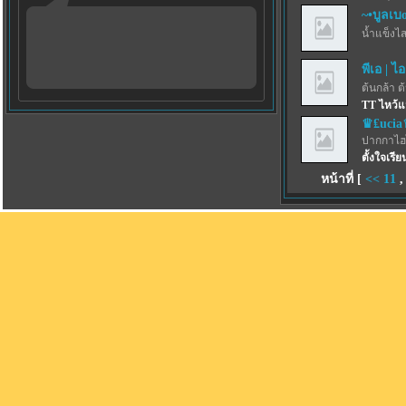
~•บูลเบoร
น้ำแข็งไสฟ
พีเอ | ไอ
ต้นกล้า ต
TT ไหว้แ
♛₤uci
ปากกาไฮไล
ตั้งใจเรี
หน้าที่ [
<<
11