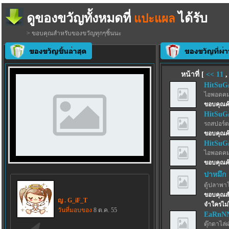
ดูของขวัญทั้งหมดที่
ได้รับ
แปะแผล
> ขอบคุณสำหรับของขวัญทุกๆชิ้นนะ
หน้าที่ [
<<
11
HitSu
ไอพอดคม
ขอบคุณค
HitSu
รถสปอร์ตว
ขอบคุณค
HitSu
ไอพอดคม
ขอบคุณค
ปาหมึก
ตู้ปลาพา
ขอบคุณสำ
ญ . G_iF_T
จำใครไม่ไ
วันที่มอบของ
8 ต.ค. 55
EaRnN
ตุ๊กตาไล่