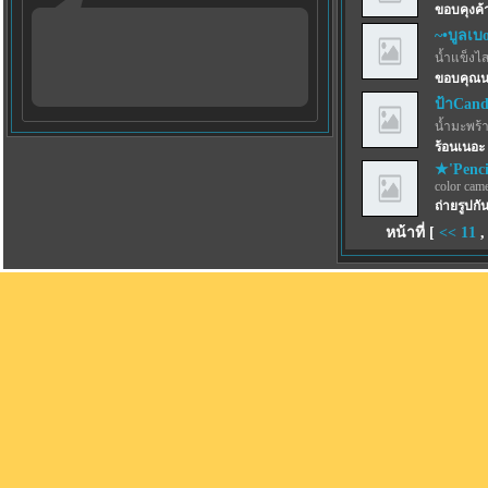
ขอบคุงค้
~•บูลเบoร
น้ำแข็งไสฟ
ขอบคุณนะ
ป้าCand
น้ำมะพร้
ร้อนเนอะ
★'Penci
color came
ถ่ายรูปก
หน้าที่ [
<<
11