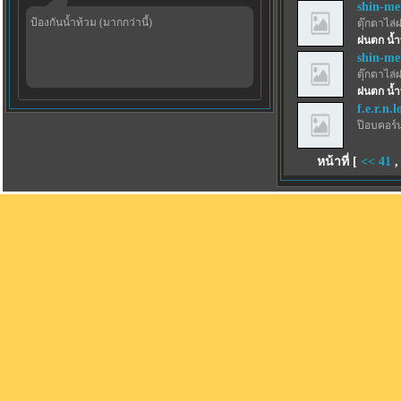
shin-m
ป้องกันน้ำท้วม (มากกว่านี้)
ตุ๊กตาไล่
ฝนตก น้ำ
shin-m
ตุ๊กตาไล่
ฝนตก น้ำ
f.e.r.n.l
ป๊อบคอร์
หน้าที่ [
<<
41