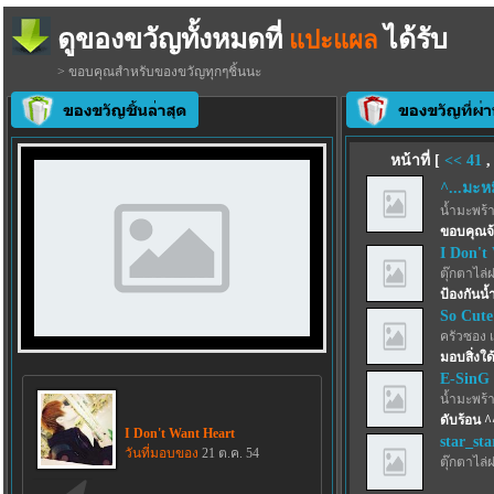
ดูของขวัญทั้งหมดที่
ได้รับ
แปะแผล
> ขอบคุณสำหรับของขวัญทุกๆชิ้นนะ
หน้าที่ [
<<
41
^...มะหมี
น้ำมะพร้
ขอบคุณจ
I Don't
ตุ๊กตาไล่
ป้องกันน้
So Cute
ครัวซอง 
มอบสิ่งใด้
E-SinG
น้ำมะพร้
ดับร้อน ^
I Don't Want Heart
star_sta
วันที่มอบของ
21 ต.ค. 54
ตุ๊กตาไล่