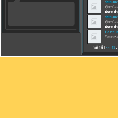
shin-m
ตุ๊กตาไล่
ฝนตก น้ำ
shin-m
ตุ๊กตาไล่
ฝนตก น้ำ
f.e.r.n.l
ป๊อบคอร์
หน้าที่ [
<<
41