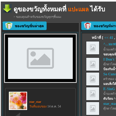
ดูของขวัญทั้งหมดที่
ได้รับ
แปะแผล
> ขอบคุณสำหรับของขวัญทุกๆชิ้นนะ
หน้าที่ [
<<
41
^...มะหมี
น้ำมะพร้
ขอบคุณจ
I Don't
ตุ๊กตาไล่
ป้องกันน้
So Cute
ครัวซอง 
มอบสิ่งใด้
E-SinG
น้ำมะพร้
ดับร้อน ^
star_star
star_sta
วันที่มอบของ
14 ต.ค. 54
ตุ๊กตาไล่