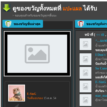
ดูของขวัญทั้งหมดที่
ได้รับ
แปะแผล
> ขอบคุณสำหรับของขวัญทุกๆชิ้นนะ
หน้าที่ [
<<
41
^...มะหมี
น้ำมะพร้
ขอบคุณจ
I Don't
ตุ๊กตาไล่
ป้องกันน้
So Cute
ครัวซอง 
มอบสิ่งใด้
E-SinG
น้ำมะพร้
ดับร้อน ^
E-SinG
star_sta
วันที่มอบของ
15 ต.ค. 54
ตุ๊กตาไล่