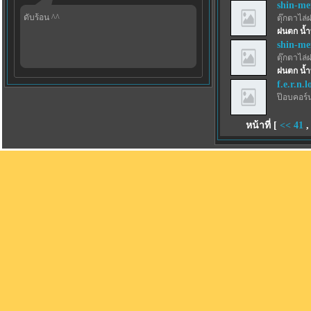
shin-m
ดับร้อน ^^
ตุ๊กตาไล่
ฝนตก น้ำ
shin-m
ตุ๊กตาไล่
ฝนตก น้ำ
f.e.r.n.l
ป๊อบคอร์
หน้าที่ [
<<
41