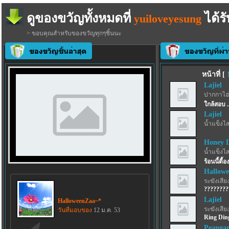
ดูของขวัญทั้งหมดที่
ได้รั
yuiloveyesung
> ขอบคุณสำหรับของขวัญทุกๆชิ้นนะ
หน้าที่ [
Lajiel
ปากกาไฮไล
ใกล้สอบ .
Lajiel
น้ำแข็งไสฟ
Honey 
น้ำแข็งไสฟ
ร้อนนี้ตี
Hallow
ระฆังเสีย
????????
Lajiel
HalloweenZaa~*
ระฆังเสีย
วันที่มอบของ
12 ม.ค. 53
Ring Din
Peangar