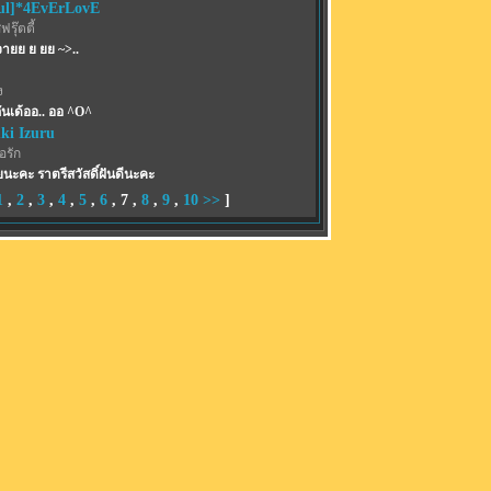
ul]*4EvErLovE
รุ๊ตตี้
นจายย ย ยย ~>..
ง
ันเด้ออ.. ออ ^O^
ki Izuru
อรัก
นะคะ ราตรีสวัสดิ์ฝันดีนะคะ
1
,
2
,
3
,
4
,
5
,
6
,
7
,
8
,
9
,
10
>>
]