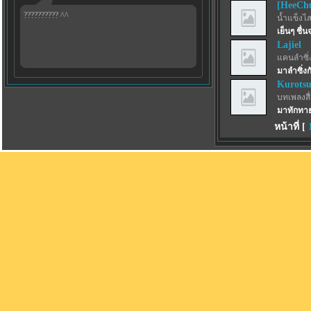
[HeeCh
?????????? ^^
น้ำแข็งไสฟ
เย็นๆ ชื่
Lajiel
แคนลำซิ่
มาลำซิ่งก
Kurotsu
บทเพลงสื่
มาทักทาย
หน้าที่ [