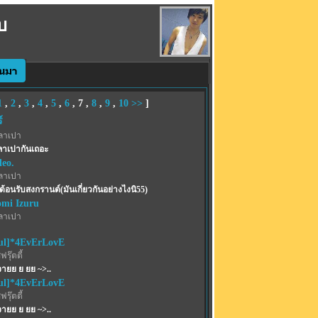
บ
1
,
2
,
3
,
4
,
5
,
6
,
7
,
8
,
9
,
10
>>
]
์
ลาเปา
ลาเปากันเถอะ
eo.
ลาเปา
้อนรับสงกรานต์(มันเกี่ยวกันอย่างไงนิ55)
mi Izuru
ลาเปา
ul]*4EvErLovE
รุ๊ตตี้
นจายย ย ยย ~>..
ul]*4EvErLovE
รุ๊ตตี้
นจายย ย ยย ~>..