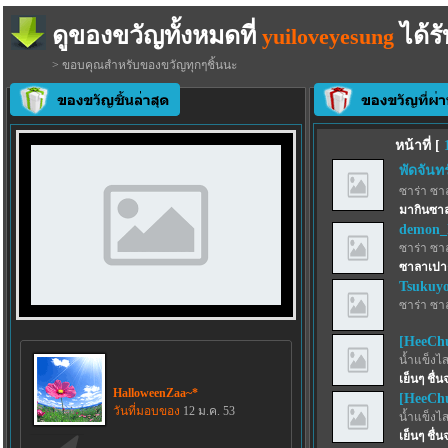
ดูของขวัญทั้งหมดที่
ได้รั
yuiloveyesung
> ขอบคุณสำหรับของขวัญทุกๆชิ้นนะ
หน้าที่ [
พัดจันทร
ซาร่า ซา
มากินซา
demon_l
ซาร่า ซา
ซาลาเปาต
Tsukuyo
ซาร่า ซา
[HeeCh
น้ำแข็งไสฟ
เย็นๆ ชื่
HalloweenZaa~*
[HeeCh
วันที่มอบของ
12 ม.ค. 53
น้ำแข็งไสฟ
เย็นๆ ชื่