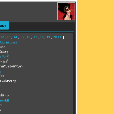
,
12
,
13
,
14
,
15
,
16
,
17
,
18
,
19
,
20
>>
]
Christmas)
้นรัก
โชคฮุๆ
a BoX
รุ๊ตตี้
ำหรับของขวัญจ้า
S
โชค
ย แปะเน่า =p
a~
ให้ >w
zo~Elf
ฝน
ิ