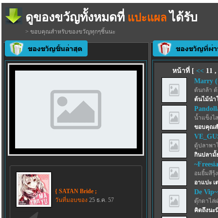
ดูของขวัญทั้งหมดที่
ได้รับ
แปะแผล
> ขอบคุณสำหรับของขวัญทุกๆชิ้นนะ
หน้าที่ [
<<
11
Marry (
ต้นกล้า ต
ต้นไม้นำ
Pandoll
น้ำแข็งไสฟ
ขอบคุณส
VE_GU
ตู้ปลาพา
กินปลามั้
~Freesi
อมยิ้มสีรุ้ง
อาแปะ เต
{ SATAN Bride ;
De Vip~
วันที่มอบของ
25 ธ.ค. 57
ตุ๊กตาไล่
คิดถึงนะน