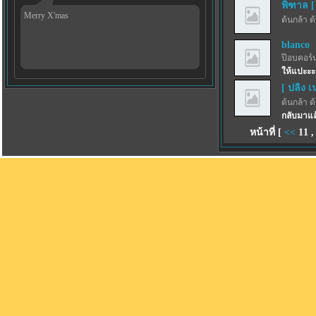
พิฑาล [
Merry X'mas
ต้นกล้า ต
blanco
ป๊อบคอร์
ให้แปะะะ
[ ปลิง เ
ต้นกล้า ต
กลับมาแล
หน้าที่ [
<<
11