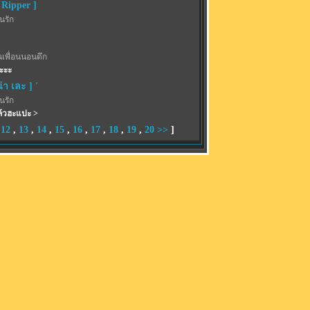
 Ripper ]
้นรัก
นเพื่อนนอนดึก
ะะะ
น่า เละ ] '
้นรัก
้วฮะแปะ >
,
12
,
13
,
14
,
15
,
16
,
17
,
18
,
19
,
20
>>
]