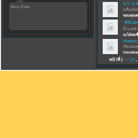
N I' N 
Merry X'mas
เครื่องมื
ขอบคุณค่
`ชีร์เร่อ
น้ำมะพร้
จะได้สด
chamay
เซียนสม
กระแสบอ
หน้าที่ [
<<
11