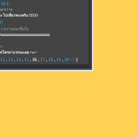
A M E
อขุดทราย
ะ ไปเที่ยวทะเลกัน 55555
ร์?
าว หวานหอมชื่นใจ
ชื่นนนนนนนนนนนนนนนนนนนน
พร
ลโลกมาแรงนะเออ =w=
,
12
,
13
,
14
,
15
,
16
,
17
,
18
,
19
,
20
>>
]