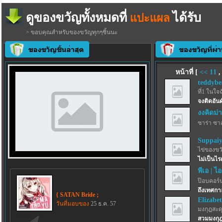
ดูของขวัญทั้งหมดที่
ได้รับ
แปะแผล
> ขอบคุณสำหรับของขวัญทุกๆชิ้นนะ
หน้าที่ [
<<
11
teddybe
ที่1 ในใจ
จงติดอันด
งงคิดม่
ซาร่า ซา
Suppai
ไข่ของขว
ไม่เป็นไ
พีเอ | ไอ
ป๊อบคอร์
ถึงเทศก
{ SATAN Bride ;
Elizabe
วันที่มอบของ
25 ธ.ค. 57
มงกุฎสะด
สวมมงกุฎใ