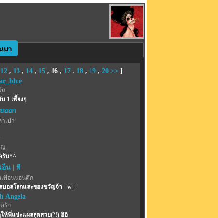
,
12
,
13
,
14
,
15
,
16
,
17
,
18
,
19
,
20
>>
]
ar_blue
ฉัน
ับ 1 เพี้ยงๆ
ายออก
ลาเปา
y
ัญ
รครับ^^
เอ็น | ที
นเพื่อนนอนดึก
าลบอลโลกและของขวัญจ้า =w=
th Angela
ุดรัก
ห้พี่แปะแผลสุดสวย(?!) อิอิ