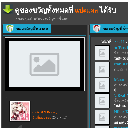
ดูของขวัญทั้งหมดที่
ได้รับ
แปะแผล
> ขอบคุณสำหรับของขวัญทุกๆชิ้นนะ
หน้าที่ [
<<
11
★'Penci
น้ำมะพร้
ให้กิน 55
star_sta
ต้นกล้า ต
Maou
ตู้ปลาพา
:)
'..Real_
น้ำมะพร้
ให้คืนนะ 
Hibari
{ SATAN Bride ;
ตู้ปลาพา
วันที่มอบของ
25 ธ.ค. 57
อยากคุยจ