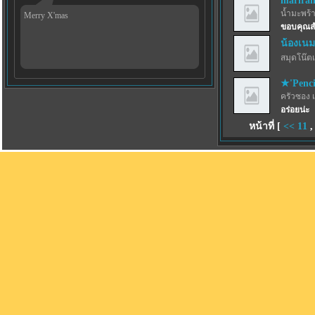
marira
น้ำมะพร้
Merry X'mas
ขอบคุณส
น้องเนม
สมุดโน๊ตเ
★'Penci
ครัวซอง 
อร่อยน่ะ
หน้าที่ [
<<
11