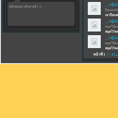
__xญิงI
หมึกพอลมาทักทายจ้า ;')
ป๊อบคอร์
เอาป๊อบค
__xญิงI
สมุดโน๊ตเ
สมุดไว้จด
__xญิงI
สมุดโน๊ตเ
สมุดไว้จด
หน้าที่ [
<<
41