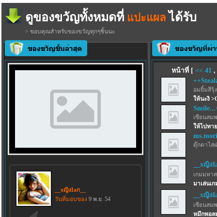
ดูของขวัญทั้งหมดที่
ได้รับ
แปะแผล
> ขอบคุณสำหรับของขวัญทุกๆชิ้นนะ
หน้าที่ [
<<
41
++Steal
อมยิ้มสีรุ้ง
ให้นะงิ >
Smile..
เซียนสม
ให้ไปทา
ms.mor
ตุ๊กตาไล่
__xญิงI
เกมมหาส
มาเล่นเก
__xญิงIaก__
__xญิงI
วันที่มอบของ
9 พ.ย. 54
เซียนสม
หมึกพอลม