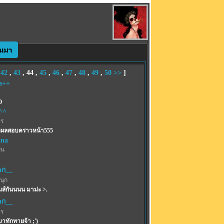
,
42
,
43
,
44
,
45
,
46
,
47
,
48
,
49
,
50
>>
]
a++
O
.^^
พร
ยผลสอบคราวหน้า555
ina
ฝน
aก__
นุก
มส์กันนนน มาม่ะ >.
aก__
พร
าทักทายจ้า ;')