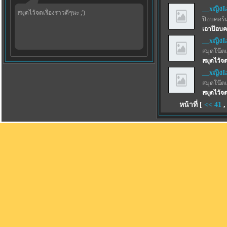
__xญิงI
สมุดไว้จดเรื่องราวดีๆนะ ;')
ป๊อบคอร์
เอาป๊อบค
__xญิงI
สมุดโน๊ตเ
สมุดไว้จด
__xญิงI
สมุดโน๊ตเ
สมุดไว้จด
หน้าที่ [
<<
41