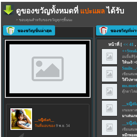
ดูของขวัญทั้งหมดที่
ได้รับ
แปะแผล
> ขอบคุณสำหรับของขวัญทุกๆชิ้นนะ
หน้าที่ [
<<
41
++Steal
อมยิ้มสีรุ้ง
ให้นะงิ >
Smile..
เซียนสม
ให้ไปทา
ms.mor
ตุ๊กตาไล่
__xญิงI
เกมมหาส
มาเล่นเก
__xญิงIaก__
__xญิงI
วันที่มอบของ
9 พ.ย. 54
เซียนสม
หมึกพอลม