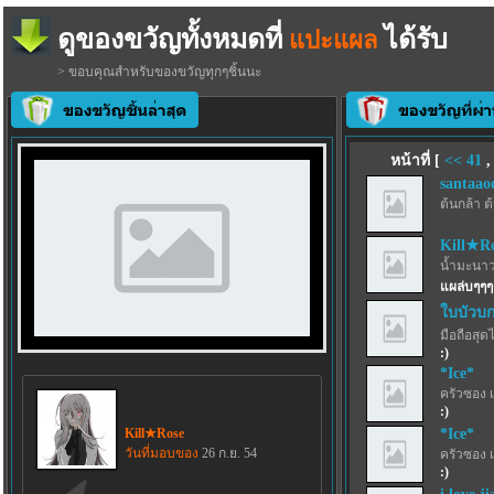
ดูของขวัญทั้งหมดที่
ได้รับ
แปะแผล
> ขอบคุณสำหรับของขวัญทุกๆชิ้นนะ
หน้าที่ [
<<
41
santaao
ต้นกล้า ต
Kill★R
น้ำมะนาว
แผล่บๆๆๆๆ
ใบบัวบก
มือถือสุด
:)
*Ice*
ครัวซอง 
:)
Kill★Rose
*Ice*
วันที่มอบของ
26 ก.ย. 54
ครัวซอง 
:)