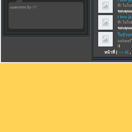
i love j
ที่1 ในใจ
แผล่บๆๆๆๆ งับ~!!!
ขอบคุณม
i love j
ที่1 ในใจ
ขอบคุณม
ใบบัวบก
มอร์เตอร์
:)
หน้าที่ [
<<
41