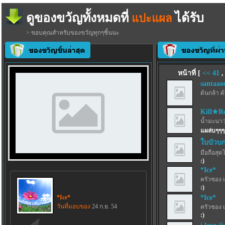
ดูของขวัญทั้งหมดที่
ได้รับ
แปะแผล
> ขอบคุณสำหรับของขวัญทุกๆชิ้นนะ
หน้าที่ [
<<
41
santaao
ต้นกล้า ต
Kill★R
น้ำมะนาว
แผล่บๆๆๆๆ
ใบบัวบก
มือถือสุด
:)
*Ice*
ครัวซอง 
:)
*Ice*
*Ice*
วันที่มอบของ
24 ก.ย. 54
ครัวซอง 
:)