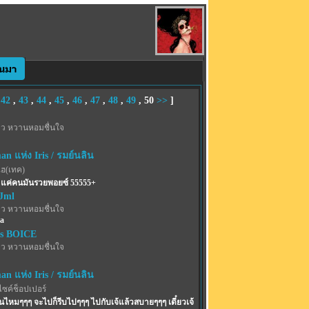
,
42
,
43
,
44
,
45
,
46
,
47
,
48
,
49
,
50
>>
]
าว หวานหอมชื่นใจ
n แห่ง Iris / รมย์นลิน
ไฮ(เทค)
ร แค่คนมันรวยพอยซ์ 55555+
Jml
าว หวานหอมชื่นใจ
aa
s BOICE
าว หวานหอมชื่นใจ
n แห่ง Iris / รมย์นลิน
ไซค์ช็อปเปอร์
ันไหมๆๆๆ จะไปก็รีบไปๆๆๆ ไปกับเจ้แล้วสบายๆๆๆ เดี๋ยวเจ้