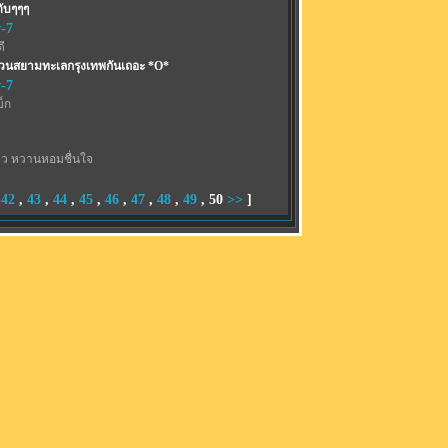
ับๆๆๆ
-7
ี
สวนสยามทะเลกรุงเทพกันเถอะ *O*
-7
บ็ก
าว หวานหอมชื่นใจ
,
42
,
43
,
44
,
45
,
46
,
47
,
48
,
49
,
50
>>
]