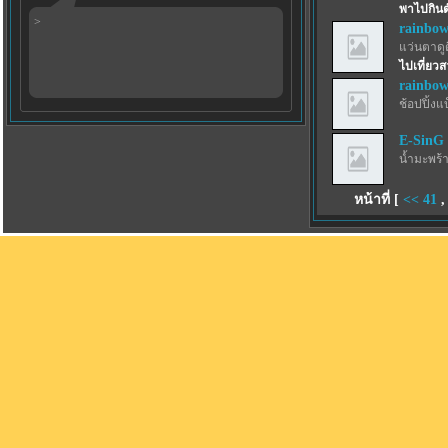
พาไปกินต
>
rainbow
แว่นตาดูด
ไปเที่ยว
rainbow
ช้อปปิ้งแ
E-SinG
น้ำมะพร้
หน้าที่ [
<<
41