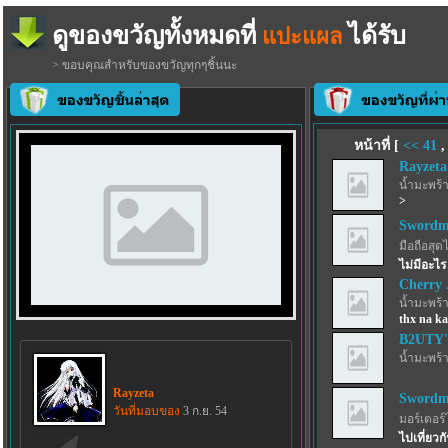
ดูของขวัญทั้งหมดที่
ได้รับ
แปะแผล
> ขอบคุณสำหรับของขวัญทุกๆชิ้นนะ
หน้าที่ [
<<
41
Rayzeta
น้ำมะพร้
>
Swordma
มือถือสุด
ไม่มีอะไ
Cherry 
น้ำมะพร้
thx na k
B2UTY'
น้ำมะพร้
Rayzeta
Swordma
วันที่มอบของ
3 ก.ย. 54
มอร์เตอร์
ไปเที่ยวก