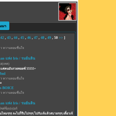
,
42
,
43
,
44
,
45
,
46
,
47
,
48
,
49
,
50
>>
]
าว หวานหอมชื่นใจ
n แห่ง Iris / รมย์นลิน
ไฮ(เทค)
ร แค่คนมันรวยพอยซ์ 55555+
Jml
าว หวานหอมชื่นใจ
aa
s BOICE
าว หวานหอมชื่นใจ
n แห่ง Iris / รมย์นลิน
ไซค์ช็อปเปอร์
ันไหมๆๆๆ จะไปก็รีบไปๆๆๆ ไปกับเจ้แล้วสบายๆๆๆ เดี๋ยวเจ้