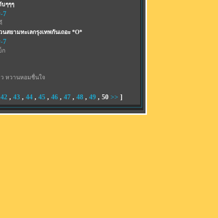
ับๆๆๆ
-7
ี
สวนสยามทะเลกรุงเทพกันเถอะ *O*
-7
บ็ก
าว หวานหอมชื่นใจ
,
42
,
43
,
44
,
45
,
46
,
47
,
48
,
49
,
50
>>
]