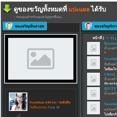
ดูของขวัญทั้งหมดที่
ได้รับ
แปะแผล
> ขอบคุณสำหรับของขวัญทุกๆชิ้นนะ
หน้าที่ [
<<
41
Rayzeta
น้ำมะพร้
>
Swordma
มือถือสุด
ไม่มีอะไ
Cherry 
น้ำมะพร้
thx na k
B2UTY'
น้ำมะพร้
Swordman แห่ง Iris / รมย์นลิน
Swordma
วันที่มอบของ
3 ก.ย. 54
มอร์เตอร์
ไปเที่ยวก