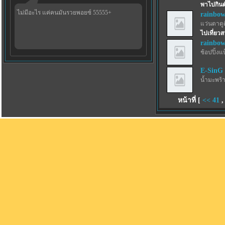
พาไปกินต
ไม่มีอะไร แค่คนมันรวยพอยซ์ 55555+
rainbow
แว่นตาดูด
ไปเที่ยว
rainbow
ช้อปปิ้งแ
E-SinG
น้ำมะพร้
หน้าที่ [
<<
41