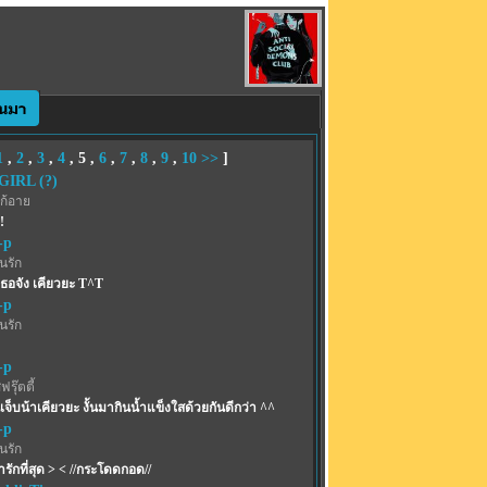
1
,
2
,
3
,
4
,
5
,
6
,
7
,
8
,
9
,
10
>>
]
IRL (?)
ก้อาย
!
-p
้นรัก
งเธอจัง เคียวยะ T^T
-p
้นรัก
-p
รุ๊ตตี้
นเจ็บน้าเคียวยะ งั้นมากินน้ำแข็งใสด้วยกันดีกว่า ^^
-p
้นรัก
ารักที่สุด > < //กระโดดกอด//