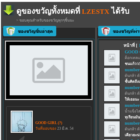
ดูของขวัญทั้งหมดที่
ได้รับ
LZESTX
> ขอบคุณสำหรับของขวัญทุกๆชิ้นนะ
หน้าที่ [
GOOD G
ค็อกเทลแ
ชนแก้วว!
number
ต้นกล้า ต
ชั้นคิดถึ
number
ต้นกล้า ต
ให้เธอนะ
number
น้ำแข็งไสฟ
ทุเรียนมั
GOOD GIRL (?)
number
วันที่มอบของ
23 มี.ค. 54
ต้นกล้า ต
เคียวยะน่