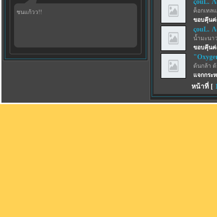
ςouL. Λ
ค็อกเทลแ
ชนแก้วว!!
ขอบคุึนค
ςouL. Λ
น้ำมะนาว
ขอบคุึนค
"Oxyge
ต้นกล้า ต
แจกกระหน
หน้าที่ [