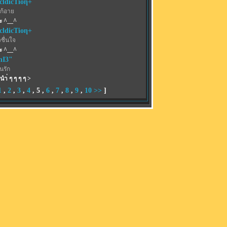
cldicTioη+
ก้อาย
่ะ ^__^
cldicTioη+
ชื่นใจ
่ะ ^__^
nI3"
้นรัก
ำ่ ๆ ๆ ๆ ๆ >
1
,
2
,
3
,
4
,
5
,
6
,
7
,
8
,
9
,
10
>>
]