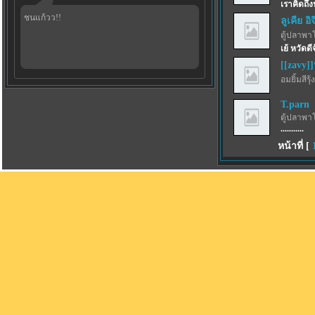
เราคิดถึ
ชนแก้วว!!
ลูเคีย อิจ
ตู้ปลาพา
เย้ หวัดดี
[[zavy]
อมยิ้มสีรุ้ง
T.parn
ตู้ปลาพา
...........
หน้าที่ [