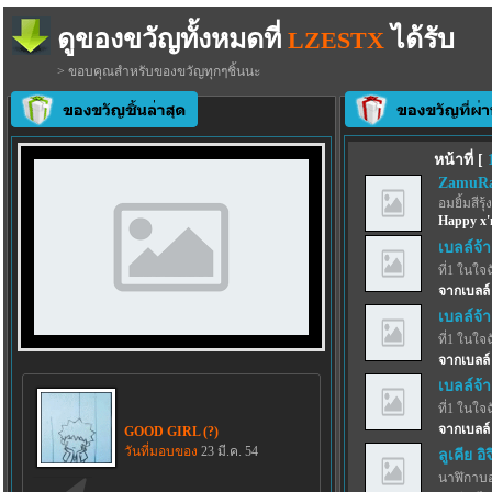
ดูของขวัญทั้งหมดที่
ได้รับ
LZESTX
> ขอบคุณสำหรับของขวัญทุกๆชิ้นนะ
หน้าที่ [
ZamuRa
อมยิ้มสีรุ้ง
Happy x'
เบลล์จ้า
ที่1 ในใจ
จากเบลล์
เบลล์จ้า
ที่1 ในใจ
จากเบลล์
เบลล์จ้า
ที่1 ในใจ
จากเบลล์
GOOD GIRL (?)
วันที่มอบของ
23 มี.ค. 54
ลูเคีย อิจ
นาฬิกาบ