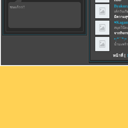
HBD
Byakur
ชนแก้วว!!
เค้กวันเกิด
มีความสุ
♥Kagam
สมุดโน๊ตเ
จากกิจกร
•:*´¨*:
น้ำมะพร้
หน้าที่ [