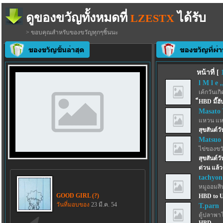
ดูของขวัญทั้งหมดที่
ได้รับ
LZESTX
> ขอบคุณสำหรับของขวัญทุกๆชิ้นนะ
หน้าที่ [
l M l e ,
เค้กวันเกิด
็HBD มี๊ฮ
Masato
แหวน แห
สุขสันต์ว
Matsuo
ไข่ของขว
สุขสันต์ว
ด่วน แล้ว
tachyon
หมูออมสิน
GOOD GIRL (?)
HBD to U
วันที่มอบของ
23 มี.ค. 54
T.parn
ตู้ปลาพา