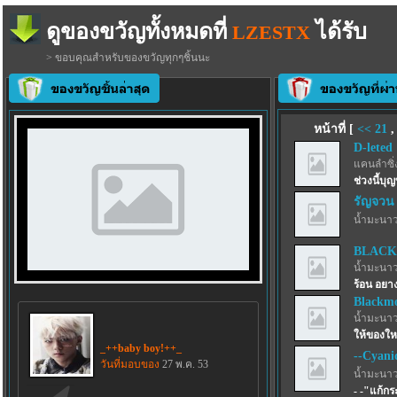
ดูของขวัญทั้งหมดที่
ได้รับ
LZESTX
> ขอบคุณสำหรับของขวัญทุกๆชิ้นนะ
หน้าที่ [
<<
21
D-leted
แคนลำซิ่
ช่วงนี้บุญ
รัญจวน
น้ำมะนาว
BLACK
น้ำมะนาว
ร้อน อยาง
Blackmo
น้ำมะนาว
ให้ของให
_++baby boy!++_
--Cyani
วันที่มอบของ
27 พ.ค. 53
น้ำมะนาว
- -"แก้ก