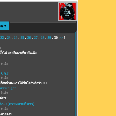
,
22
,
23
,
24
,
25
,
26
,
27
,
28
,
29
,
30
>>
]
ง
บั้งไฟ อย่าลืมมาเที่ยวกันเน้อ
ชื่นใจ
 CAT
ชื่นใจ
งี้กินน้ำมะนาวให้ชื่นใจกันดีกว่า >O
re's night
ชื่นใจ
ม่ค่า~
de-->[ความตายสีขาว]
ชื่นใจ
ระหายครับ