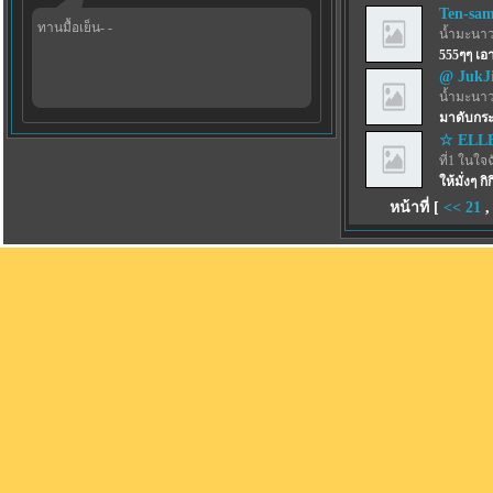
Ten-sa
ทานมื้อเย็น- -
น้ำมะนาว
555ๆๆ เ
@ JukJ
น้ำมะนาว
มาดับกระ
☆ ELL
ที่1 ในใจ
ให้มั่งๆ กิก
หน้าที่ [
<<
21