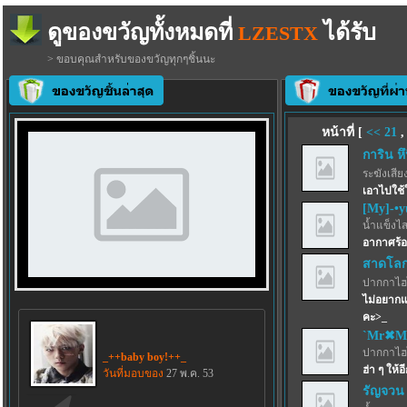
ดูของขวัญทั้งหมดที่
ได้รับ
LZESTX
> ขอบคุณสำหรับของขวัญทุกๆชิ้นนะ
หน้าที่ [
<<
21
การิน หึห
ระฆังเสีย
เอาไปใช้
[My]-•y
น้ำแข็งไสฟ
อากาศร้อ
สาดโลกผ
ปากกาไฮไล
ไม่อยากแ
คะ>_
`Mr✖M
ปากกาไฮไล
_++baby boy!++_
ฮ่า ๆ ให้อ
วันที่มอบของ
27 พ.ค. 53
รัญจวน