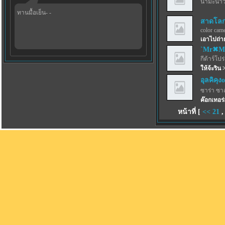
น้ำมะนาว
ทานมื้อเย็น- -
สาดโลกผ
color came
เอาไปถ่าย
`Mr✖M
กีต้าร์โปร
ให้จ้ะริน 
อุลคิคุง
ซาร่า ซา
ค๊อกเทอร
หน้าที่ [
<<
21