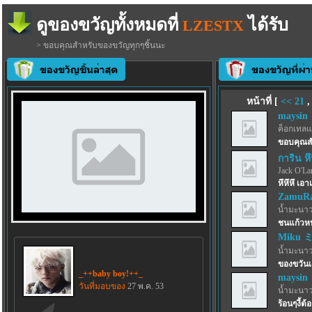
ดูของขวัญทั้งหมดที่
ได้รับ
LZESTX
> ขอบคุณสำหรับของขวัญทุกๆชิ้นนะ
หน้าที่ [
<<
21
maysin
ค็อกเทลแ
ขอบคุณสำ
การิน หึห
Jack O'La
หึหึหึ เอา
ZamuRa
น้ำมะนาว
ชนแก้วหน
Miku 
น้ำมะนาว
ของขวันเ
_++baby boy!++_
maysin
วันที่มอบของ
27 พ.ค. 53
น้ำมะนาว
ร้อนๆงี้ต้