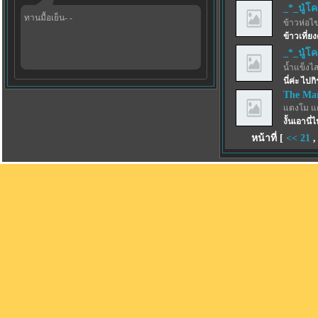
_*_นู๋โ
ทานมื้อเย็น- -
ข้าวห่อไข
ข้าวเที่ย
_*_นู๋โ
น้ำแข็งไสฟ
นี่ค่ะ ไป
The Ma
แตงโม แ
งั้นเอานี่
หน้าที่ [
<<
21