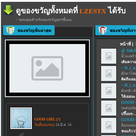
ดูของขวัญทั้งหมดที่
ได้รับ
LZESTX
> ขอบคุณสำหรับของขวัญทุกๆชิ้นนะ
หน้าที่ [
@ JukJ
น้ำมะพร้
เติมความ
~ D_i_n
ตุ๊กตาไล่
คิดถึงเธอ
~ D_i_n
ต้นกล้า ต
ให้เธอนะ ท
GOOD G
รถสปอร์ตว
ปรึ๊นนๆ~.
GOOD GIRL (?)
GOOD G
วันที่มอบของ
24 มี.ค. 54
ค็อกเทลแ
ชนแก้วว!