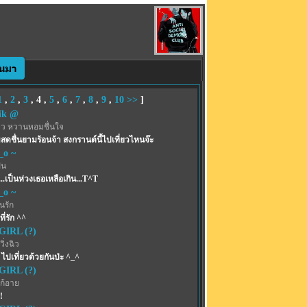
1
,
2
,
3
,
4
,
5
,
6
,
7
,
8
,
9
,
10
>>
]
ik @
าว หวานหอมชื่นใจ
สดชื่นยามร้อนจ้า สงกรานต์นี้ไปเที่ยวไหนจ๊ะ
_o ~
ฝน
...เป็นห่วงเธอเหลือเกิน...T^T
_o ~
้นรัก
ี่รัก ^^
IRL (?)
ิ่งฉิว
. ไปเที่ยวด้วยกันป่ะ ^_^
IRL (?)
ก้อาย
!