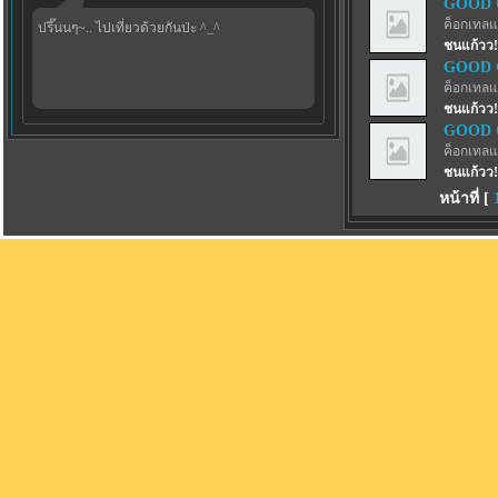
GOOD G
ค็อกเทลแ
ปรึ๊นนๆ~.. ไปเที่ยวด้วยกันป่ะ ^_^
ชนแก้วว!
GOOD G
ค็อกเทลแ
ชนแก้วว!
GOOD G
ค็อกเทลแ
ชนแก้วว!
หน้าที่ [