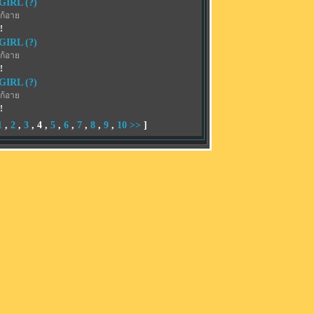
IRL (?)
ก้อาย
!
IRL (?)
ก้อาย
!
IRL (?)
ก้อาย
!
1
,
2
,
3
,
4
,
5
,
6
,
7
,
8
,
9
,
10
>>
]