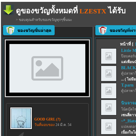
ดูของขวัญทั้งหมดที่
ได้รับ
LZESTX
> ขอบคุณสำหรับของขวัญทุกๆชิ้นนะ
หน้าที่ [
Little 
ป๊อบคอร์
แด่เพื่อน
BLACK
ตู้ปลาพา
... ( ไม่ม
T.parn
ตู้ปลาพา
นินจาจ
โน้ตบุ๊คไ
เซนสี่ดา
GOOD GIRL (?)
~*_Hat
วันที่มอบของ
24 มี.ค. 54
แปลงดอก
เนื่องใน