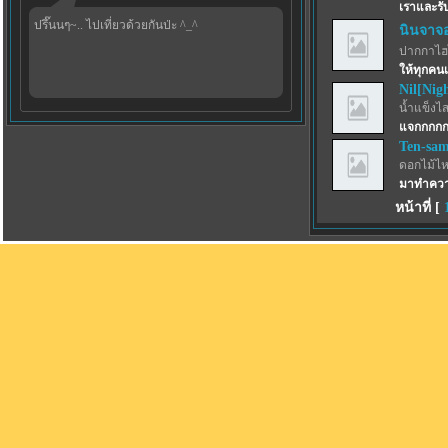
เราและรั
ปรึ๊นนๆ~.. ไปเที่ยวด้วยกันป่ะ ^_^
นินจาจ
ปากกาไฮไล
ให้ทุกคนเจ
Nil[Nig
น้ำแข็งไสฟ
แจกกกก
Ten-sa
ดอกไม้ไห
มาทำความ
หน้าที่ [