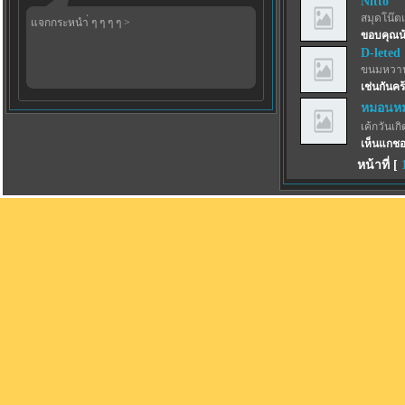
Nitto
สมุดโน๊ตเ
แจกกระหนำ่ ๆ ๆ ๆ ๆ >
ขอบคุณน
D-leted
ขนมหวาน
เช่นกันคร
หมอนหม
เค้กวันเกิด
เห็นแกชอ
หน้าที่ [