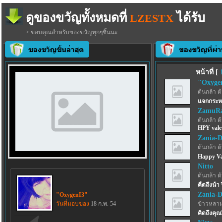
ดูของขวัญทั้งหมดที่
ได้รับ
LZESTX
> ขอบคุณสำหรับของขวัญทุกๆชิ้นนะ
หน้าที่ [
"Oxyge
ต้นกล้า ต
แจกกระหน
ZamuRa
ต้นกล้า ต
HPY valet
Zania-
ต้นกล้า ต
Happy Val
Nitto
ต้นกล้า ต
คืดถึงน้า 
Zania-
"OxygenI3"
วันที่มอบของ
18 ก.พ. 54
ข้าวหลา
คิดถึงคุณ