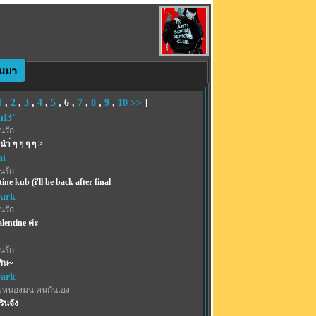
1
,
2
,
3
,
4
,
5
,
6
,
7
,
8
,
9
,
10
>>
]
nI3"
้นรัก
ำ่ ๆ ๆ ๆ ๆ >
i
้นรัก
ine kub (i'll be back after final
Dark
้นรัก
entine ค่ะ
้นรัก
ริน~
Dark
มหนองมน คนกันเอง
รินจัง