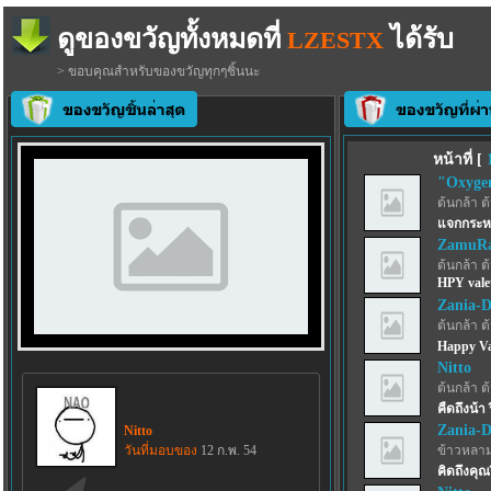
ดูของขวัญทั้งหมดที่
ได้รับ
LZESTX
> ขอบคุณสำหรับของขวัญทุกๆชิ้นนะ
หน้าที่ [
"Oxyge
ต้นกล้า ต
แจกกระหน
ZamuRa
ต้นกล้า ต
HPY valet
Zania-
ต้นกล้า ต
Happy Val
Nitto
ต้นกล้า ต
คืดถึงน้า 
Zania-
Nitto
วันที่มอบของ
12 ก.พ. 54
ข้าวหลา
คิดถึงคุณ