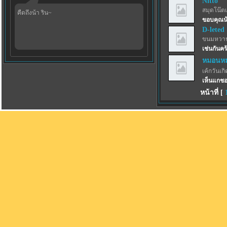
Nitto
สมุดโน๊ตเ
คืดถึงน้า ริน~
ขอบคุณน
D-leted
ขนมหวาน
เช่นกันคร
หมอนหม
เค้กวันเกิด
เห็นแกชอ
หน้าที่ [