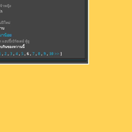
จ้าหญิง
้า
ปีใหม่
้าบ
าน้อย
 แฮปปี้เบิร์ธเดย์ ทู้ยู
บกินของหวานนี้
1
,
2
,
3
,
4
,
5
,
6
,
7
,
8
,
9
,
10
>>
]