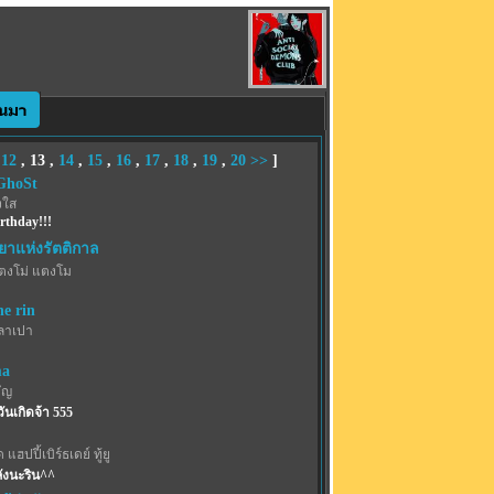
,
12
,
13
,
14
,
15
,
16
,
17
,
18
,
19
,
20
>>
]
GhoSt
งใส
rthday!!!
ยาแห่งรัตติกาล
ตงโม่ แตงโม
e rin
ลาเปา
ma
ัญ
ันเกิดจ้า 555
 แฮปปี้เบิร์ธเดย์ ทู้ยู
ลังนะริน^^