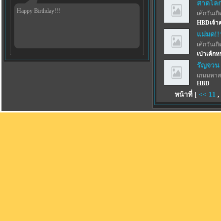
สาดโลกผ
Happy Birthday!!!
เค้กวันเกิด
HBDเจ้าค
แม่มด!!
เค้กวันเกิด
เป่าเค้กห
รัญจวน
เกมมหาส
HBD
หน้าที่ [
<<
11