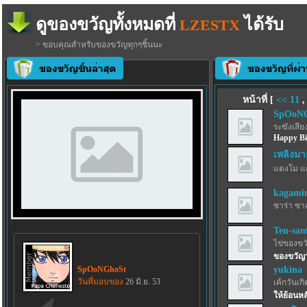
ดูของขวัญทั้งหมดที่
ได้รับ
LZESTX
> ขอบคุณสำหรับของขวัญทุกๆชิ้นนะ
หน้าที่ [
<<
11
SpOoN
ระฆังเสีย
Happy Bi
เพลิงมา
แตงโม แ
kagamin
ซาร่า ซา
Ten-sa
ไข่ของขว
ของขวัญว
SpOoNGhoSt
yukina
วันที่มอบของ
26 มิ.ย. 53
เค้กวันเกิด
ให้ย้อนห