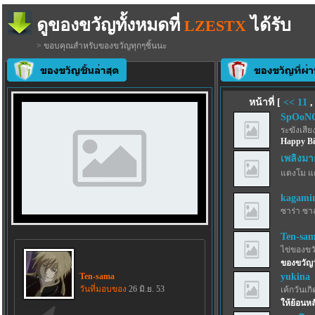
ดูของขวัญทั้งหมดที่
ได้รับ
LZESTX
> ขอบคุณสำหรับของขวัญทุกๆชิ้นนะ
หน้าที่ [
<<
11
SpOoN
ระฆังเสีย
Happy Bi
เพลิงมา
แตงโม แ
kagamin
ซาร่า ซา
Ten-sa
ไข่ของขว
ของขวัญว
Ten-sama
yukina
วันที่มอบของ
26 มิ.ย. 53
เค้กวันเกิด
ให้ย้อนห