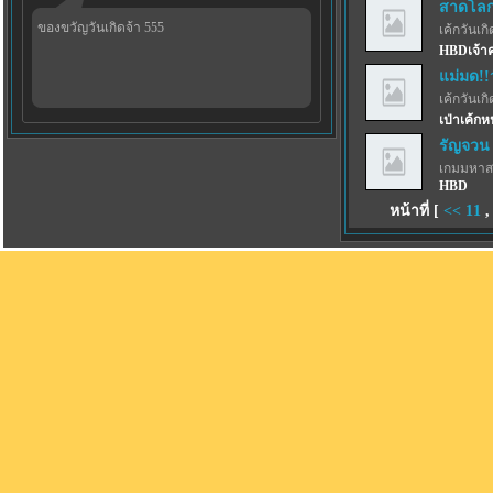
สาดโลกผ
ของขวัญวันเกิดจ้า 555
เค้กวันเกิด
HBDเจ้าค
แม่มด!!
เค้กวันเกิด
เป่าเค้กห
รัญจวน
เกมมหาส
HBD
หน้าที่ [
<<
11