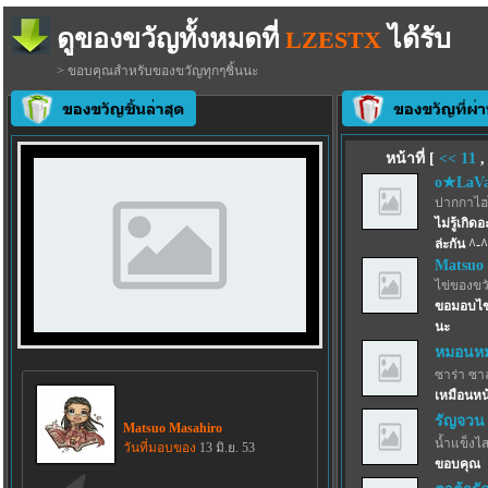
ดูของขวัญทั้งหมดที่
ได้รับ
LZESTX
> ขอบคุณสำหรับของขวัญทุกๆชิ้นนะ
หน้าที่ [
<<
11
o★LaVa
ปากกาไฮไล
ไม่รู้เกิ
ล่ะกัน ^-^
Matsuo
ไข่ของขว
ขอมอบไข่ม
นะ
หมอนหม
ซาร่า ซา
เหมือนหน
รัญจวน
Matsuo Masahiro
น้ำแข็งไสฟ
วันที่มอบของ
13 มิ.ย. 53
ขอบคุณ