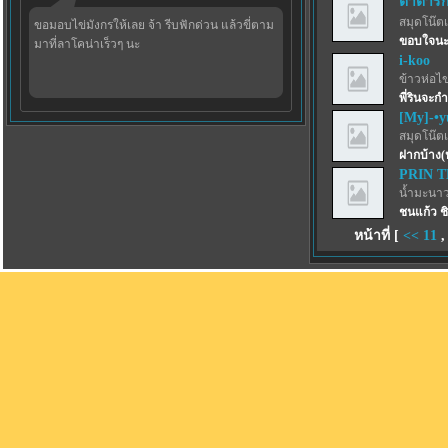
ตาต้ารัก
สมุดโน๊ตเ
ขอมอบไข่มังกรให้เลย จ้า รีบฟักด่วน แล้วขี่ตาม
ขอบใจนะ
มาที่ลาโคน่าเร็วๆ นะ
i-koo
ข้าวห่อไข
พี่รินจะกำ
[My]-•y
สมุดโน๊ตเ
ฝากบ้าง(
PRIN 
น้ำมะนาว
ชนแก้ว ชิ
หน้าที่ [
<<
11