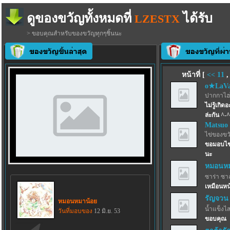
ดูของขวัญทั้งหมดที่
ได้รับ
LZESTX
> ขอบคุณสำหรับของขวัญทุกๆชิ้นนะ
หน้าที่ [
<<
11
o★LaVa
ปากกาไฮไล
ไม่รู้เกิ
ล่ะกัน ^-^
Matsuo
ไข่ของขว
ขอมอบไข่ม
นะ
หมอนหม
ซาร่า ซา
เหมือนหน
รัญจวน
หมอนหมาน้อย
น้ำแข็งไสฟ
วันที่มอบของ
12 มิ.ย. 53
ขอบคุณ