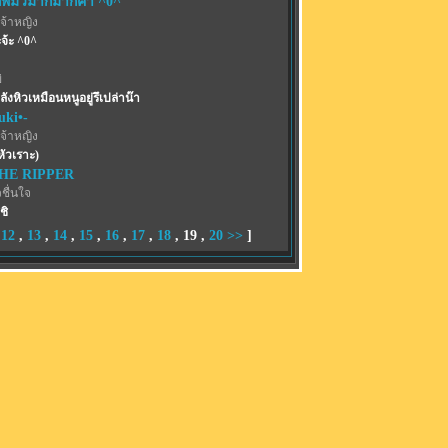
พี่มิวม้ากมากค่า ^0^
จ้าหญิง
จ้ะ ^0^
่
ลังหิวเหมือนหนูอยู่รึเปล่าน๊า
uki•-
จ้าหญิง
หัวเราะ)
THE RIPPER
ชื่นใจ
ชิ
,
12
,
13
,
14
,
15
,
16
,
17
,
18
,
19
,
20
>>
]