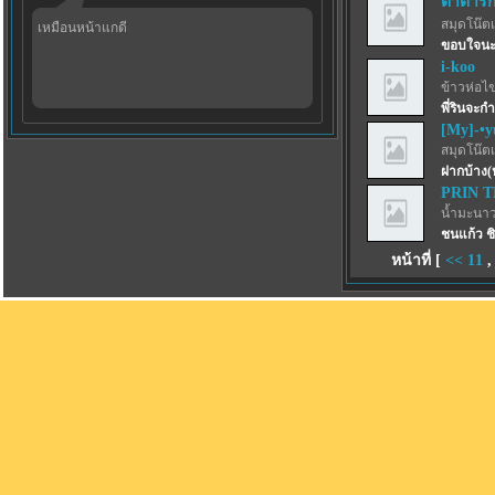
ตาต้ารัก
สมุดโน๊ตเ
เหมือนหน้าแกดี
ขอบใจนะ
i-koo
ข้าวห่อไข
พี่รินจะกำ
[My]-•y
สมุดโน๊ตเ
ฝากบ้าง(
PRIN 
น้ำมะนาว
ชนแก้ว ชิ
หน้าที่ [
<<
11