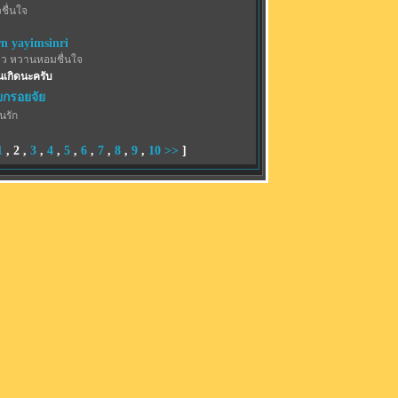
ชื่นใจ
rn yayimsinri
าว หวานหอมชื่นใจ
ันเกิดนะครับ
ยกรอยจัย
้นรัก
1
,
2
,
3
,
4
,
5
,
6
,
7
,
8
,
9
,
10
>>
]