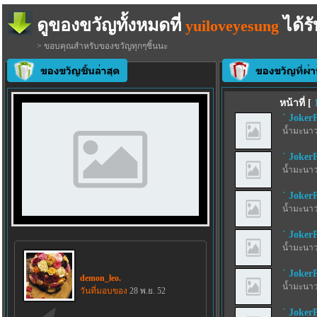
ดูของขวัญทั้งหมดที่
ได้รั
yuiloveyesung
> ขอบคุณสำหรับของขวัญทุกๆชิ้นนะ
หน้าที่ [
` JokerP
น้ำมะนาว
` JokerP
น้ำมะนาว
` JokerP
น้ำมะนาว
` JokerP
น้ำมะนาว
` JokerP
demon_leo.
น้ำมะนาว
วันที่มอบของ
28 พ.ย. 52
` JokerP