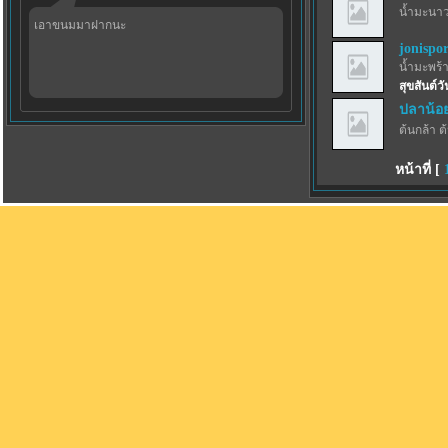
น้ำมะนาว
เอาขนมมาฝากนะ
jonispo
น้ำมะพร้
สุขสันต์ว
ปลาน้อ
ต้นกล้า ต
หน้าที่ [